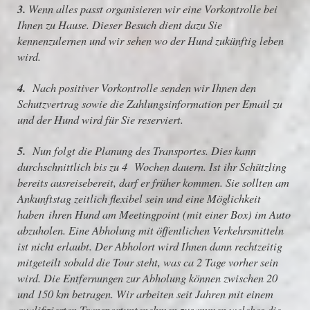
3.
Wenn alles passt organisieren wir eine Vorkontrolle bei
Ihnen zu Hause. Dieser Besuch dient dazu Sie
kennenzulernen und wir sehen wo der Hund zukünftig leben
wird.
4.
Nach positiver Vorkontrolle senden wir Ihnen den
Schutzvertrag sowie die Zahlungsinformation per Email zu
und der Hund wird für Sie reserviert.
5.
Nun folgt die Planung des Transportes. Dies kann
durchschnittlich bis zu 4 Wochen dauern. Ist ihr Schützling
bereits ausreisebereit, darf er früher kommen. Sie sollten am
Ankunftstag zeitlich flexibel sein und eine Möglichkeit
haben ihren Hund am Meetingpoint (mit einer Box) im Auto
abzuholen. Eine Abholung mit öffentlichen Verkehrsmitteln
ist nicht erlaubt. Der Abholort wird Ihnen dann rechtzeitig
mitgeteilt sobald die Tour steht, was ca 2 Tage vorher sein
wird. Die Entfernungen zur Abholung können zwischen 20
und 150 km betragen. Wir arbeiten seit Jahren mit einem
qualifizierten Transportuntenehmen zusammen welches die