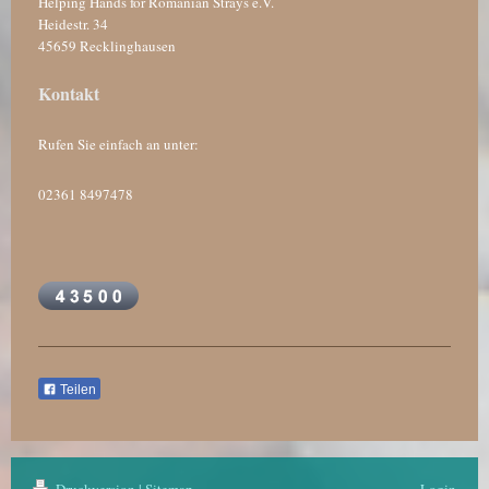
Helping Hands for Romanian Strays e.V.
Heidestr.
34
45659
Recklinghausen
Kontakt
Rufen Sie einfach an unter:
02361 8497478
Teilen
Druckversion
|
Sitemap
Login