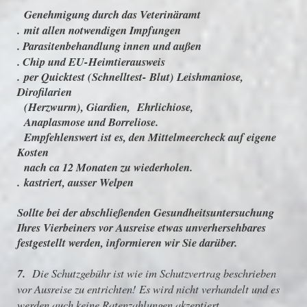
Genehmigung durch das Veterinäramt
. mit allen notwendigen Impfungen
. Parasitenbehandlung innen und außen
. Chip und EU-Heimtierausweis
. per Quicktest (Schnelltest- Blut) Leishmaniose,
Dirofilarien
(Herzwurm), Giardien, Ehrlichiose,
Anaplasmose und Borreliose.
Empfehlenswert ist es, den Mittelmeercheck auf eigene
Kosten
nach ca 12 Monaten zu wiederholen.
. kastriert, ausser Welpen
Sollte bei der abschließenden Gesundheitsuntersuchung
Ihres Vierbeiners vor Ausreise etwas unverhersehbares
festgestellt werden, informieren wir Sie darüber.
7.
Die Schutzgebühr ist wie im Schutzvertrag beschrieben
vor Ausreise zu entrichten! Es wird nicht verhandelt und es
werden auch keine Ratenzahlungen akzeptiert.