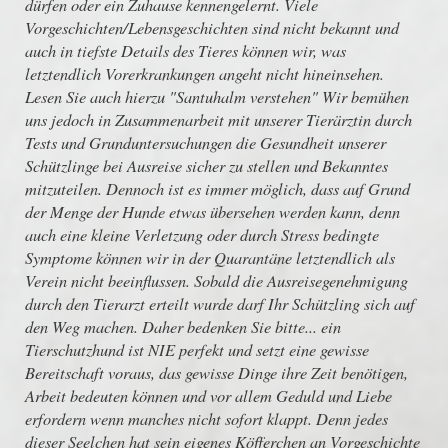
dürfen oder ein Zuhause kennengelernt. Viele
Vorgeschichten/Lebensgeschichten sind nicht bekannt und
auch in tiefste Details des Tieres können wir, was
letztendlich Vorerkrankungen angeht nicht hineinsehen.
Lesen Sie auch hierzu "Santuhalm verstehen" Wir bemühen
uns jedoch in Zusammenarbeit mit unserer Tierärztin durch
Tests und Grunduntersuchungen die Gesundheit unserer
Schützlinge bei Ausreise sicher zu stellen und Bekanntes
mitzuteilen. Dennoch ist es immer möglich, dass auf Grund
der Menge der Hunde etwas übersehen werden kann, denn
auch eine kleine Verletzung oder durch Stress bedingte
Symptome können wir in der Quarantäne letztendlich als
Verein nicht beeinflussen. Sobald die Ausreisegenehmigung
durch den Tierarzt erteilt wurde darf Ihr Schützling sich auf
den Weg machen. Daher bedenken Sie bitte... ein
Tierschutzhund ist NIE perfekt und setzt eine gewisse
Bereitschaft voraus, das gewisse Dinge ihre Zeit benötigen,
Arbeit bedeuten können und vor allem Geduld und Liebe
erfordern wenn manches nicht sofort klappt. Denn jedes
dieser Seelchen hat sein eigenes Köfferchen an Vorgeschichte