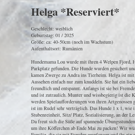
Helga *Reserviert*
Geschlecht: weiblich
Geburtstag: 01 / 2025
Größe: ca: 40-50cm (noch im Wachstum)
Aufenthaltsort: Rumänien
Hundemama Lou wurde mit ihren 4 Welpen Fjord, H
Parkplatz gefunden. Die Hunde wurden gesichert und
kamen Zwerge zu Andra ins Tierheim. Helga ist mit
Aussehen einfach nur zum knuddeln. Sie hat ein lieb
freundlich und entspannt. Anfangs ist sie bei Fremde
und ist zutraulich. Munter und wissbegierig ist die 
werden Spielaufforderungen von ihren Artgenossen
ist im Rudel sehr verträglich. Das Hunde 1 x 1, wie 
Stubenreinheit, Sitz/ Platz, Sozialisierung, an der L
Da freut sich die Süße auf spannende Übungsstunden m
um ihre Köfferchen ab Ende Mai zu packen! Wir wün
Familie, die sie mit Freuden empfangen und ihr ein 