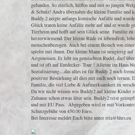
gefunden. So zierlich, hilflos und mit so jungen Wel
& Schutz! Andra übernahm die kleine Familie und ka
Buddy 2 zeigte anfangs komische Anfälle und wurd
Glück traten keine Anfälle mehr auf und er wurde ge
Tierheim und hofft auf sein Glück seine Familie zu f
herzerwärmend. Der kleine Rüde ist lebensfroh, lebe
menschenbezogen. Auch bei einem Besuch von einer S
spielte mit ihnen. Der kleine Mann ist neugierig auf
Artgenossen. Er lebt im gemischten Rudel, darf übe
und ist oft auf Entdecker- Tour ! Alleine im Haus ble
Sozialisierung....das alles ist für Buddy 2 noch frem
positiver Bestärkung all dies mit euch noch lernen. De
Familie, die viel Liebe & Aufmerksamkeit zu versc
Da wir nicht wissen wie Buddy2 auf kleine Kinder re
Zuhause schon etwas älter sein. Buddy2 reist geimpft
und mit EU Pass. Abgegeben wird er mit Vorkontrol
Schutzgebühr von 450,00 Euro.
Bei Interesse meldet Euch bitte unter rita@hhrs.eu