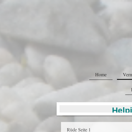
Home
Verm
Help
Rüde Seite 1