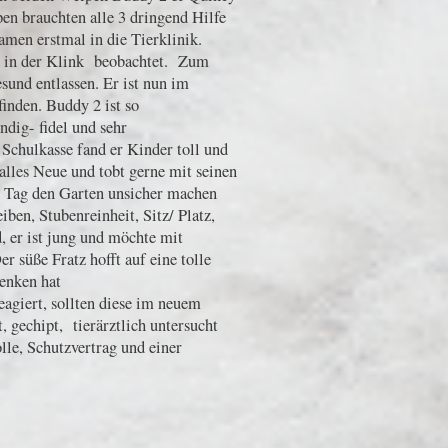
pen brauchten alle 3 dringend Hilfe
men erstmal in die Tierklinik.
e in der Klink beobachtet. Zum
sund entlassen. Er ist nun im
inden. Buddy 2 ist so
ndig- fidel und sehr
chulkasse fand er Kinder toll und
 alles Neue und tobt gerne mit seinen
r Tag den Garten unsicher machen
iben, Stubenreinheit, Sitz/ Platz,
d, er ist jung und möchte mit
r süße Fratz hofft auf eine tolle
henken hat
agiert, sollten diese im neuem
, gechipt, tierärztlich untersucht
le, Schutzvertrag und einer